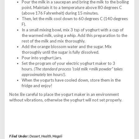
Pour the milk in a saucepan and bring the milk to the boiling
point. Maintain it to a temperature above 80 degrees C
(above 176 Fahrenheit) during 15 minutes.
Then, let the milk cool down to 60 degrees C (140 degrees
F).
In a small mixing bowl, mix 3 tsp of yoghurt with a cup of
the warmed milk, using a whip. Add this preparation to the
rest of the milk and mix thoroughly
.
Add the orange blossom water and the sugar. Mix
thoroughly until the sugar is fully dissolved.
Pour into yoghurt jars.
Set the program of your electric yoghurt maker to 3
hours.
(The standard process “cold milk +milk powder” takes
approximately ten hours!).
When the yogurts have cooled down, store them in the
fridge and enjoy!
Note: Be careful to place the yogurt maker in an environment
without vibrations, otherwise the yoghurt will not set properly.
Filed Under:
Dessert
,
Health
,
Magali