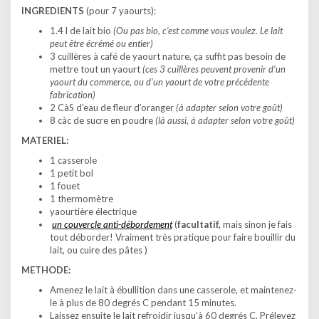
INGREDIENTS
(pour 7 yaourts):
1.4 l de lait bio
(Ou pas bio, c’est comme vous voulez. Le lait
peut être écrémé ou entier)
3 cuillères à café de yaourt nature, ça suffit pas besoin de
mettre tout un yaourt
(ces 3 cuillères peuvent provenir d’un
yaourt du commerce, ou d’un yaourt de votre précédente
fabrication)
2 CàS d’eau de fleur d’oranger
(à adapter selon votre goût)
8 càc de sucre en poudre
(là aussi, à adapter selon votre goût)
MATERIEL:
1 casserole
1 petit bol
1 fouet
1 thermomètre
yaourtière électrique
un couvercle anti-débordement
(
facultatif,
mais sinon je fais
tout déborder! Vraiment très pratique pour faire bouillir du
lait, ou cuire des pâtes )
METHODE:
Amenez le lait à ébullition dans une casserole, et maintenez-
le à plus de 80 degrés C pendant 15 minutes.
Laissez ensuite le lait refroidir jusqu’à 60 degrés C. Prélevez