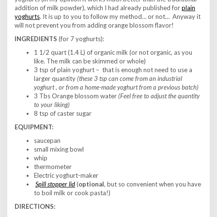
addition of milk powder), which I had already published for
plain
yoghurts
. It is up to you to follow my method… or not…
Anyway it
will not prevent you from adding orange blossom flavor!
INGREDIENTS
(for 7 yoghurts):
1 1/2 quart (1.4 L) of organic milk (or not organic, as you
like. The milk can be skimmed or whole)
3 tsp of plain yoghurt – that is enough not need to use a
larger quantity
(these 3 tsp can come from an industrial
yoghurt , or from a home-made yoghurt from a previous batch)
3 Tbs Orange blossom water
(Feel free to adjust the quantity
to your liking)
8 tsp of caster sugar
EQUIPMENT:
saucepan
small mixing bowl
whip
thermometer
Electric yoghurt-maker
Spill stopper lid
(
optional
, but so convenient when you have
to boil milk or cook pasta!)
DIRECTIONS: