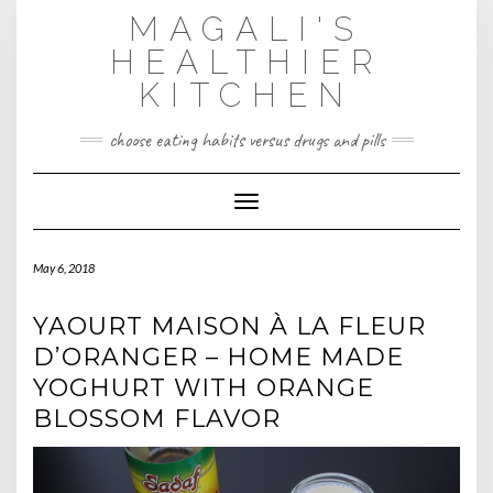
Skip
MAGALI'S
to
content
HEALTHIER
KITCHEN
choose eating habits versus drugs and pills
Toggle Navigation
May 6, 2018
YAOURT MAISON À LA FLEUR
D’ORANGER – HOME MADE
YOGHURT WITH ORANGE
BLOSSOM FLAVOR