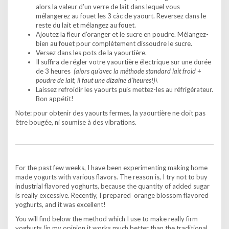
alors la valeur d’un verre de lait dans lequel vous
mélangerez au fouet les 3 càc de yaourt. Reversez dans le
reste du lait et mélangez au fouet.
Ajoutez la fleur d’oranger et le sucre en poudre. Mélangez-
bien au fouet pour complètement dissoudre le sucre.
Versez dans les pots de la yaourtière.
Il suffira de régler votre yaourtière électrique sur une durée
de 3 heures
(alors qu’avec la méthode standard lait froid +
poudre de lait, il faut une dizaine d’heures!)\
Laissez refroidir les yaourts puis mettez-les au réfrigérateur.
Bon appétit!
Note: pour obtenir des yaourts fermes, la yaourtière ne doit pas
être bougée, ni soumise à des vibrations.
For the past few weeks, I have been experimenting making home
made yogurts with various flavors. The reason is, I try not to buy
industrial flavored yoghurts, because the quantity of added sugar
is really excessive. Recently, I prepared orange blossom flavored
yoghurts, and it was excellent!
You will find below the method which I use to make really firm
yoghurts (in my opinion it works much better than the traditional