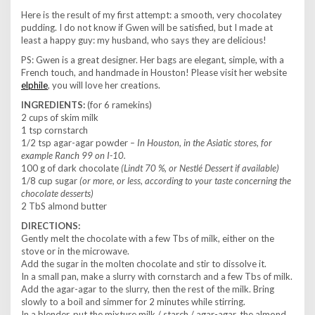
Here is the result of my first attempt: a smooth, very chocolatey
pudding. I do not know if Gwen will be satisfied, but I made at
least a happy guy: my husband, who says they are delicious!
PS: Gwen is a great designer. Her bags are elegant, simple, with a
French touch, and handmade in Houston! Please visit her website
elphile
, you will love her creations.
INGREDIENTS:
(for 6 ramekins)
2 cups of skim milk
1 tsp cornstarch
1/2 tsp agar-agar powder
– In Houston, in the Asiatic stores, for
example Ranch 99 on I-10.
100 g of dark chocolate
(Lindt 70 %, or Nestlé Dessert if available)
1/8 cup sugar
(or more, or less, according to your taste concerning the
chocolate desserts)
2 TbS almond butter
DIRECTIONS:
Gently melt the chocolate with a few Tbs of milk, either on the
stove or in the microwave.
Add the sugar in the molten chocolate and stir to dissolve it.
In a small pan, make a slurry with cornstarch and a few Tbs of milk.
Add the agar-agar to the slurry, then the rest of the milk. Bring
slowly to a boil and simmer for 2 minutes while stirring.
In a blender, put the mixture milk / starch / agar-agar, the almond