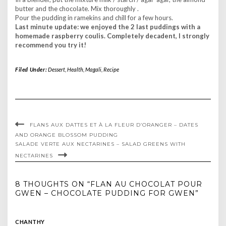
butter and the chocolate. Mix thoroughly .
Pour the pudding in ramekins and chill for a few hours.
Last minute update: we enjoyed the 2 last puddings with a
homemade raspberry coulis. Completely decadent, I strongly
recommend you try it!
Filed Under:
Dessert
,
Health
,
Magali
,
Recipe
FLANS AUX DATTES ET À LA FLEUR D’ORANGER – DATES
AND ORANGE BLOSSOM PUDDING
SALADE VERTE AUX NECTARINES – SALAD GREENS WITH
NECTARINES
8 THOUGHTS ON “FLAN AU CHOCOLAT POUR
GWEN – CHOCOLATE PUDDING FOR GWEN”
CHANTHY