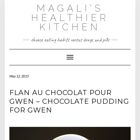
Skip
MAGALI'S
to
content
HEALTHIER
KITCHEN
choose eating habits versus drugs and pills
Toggle Navigation
May 12, 2015
FLAN AU CHOCOLAT POUR
GWEN – CHOCOLATE PUDDING
FOR GWEN