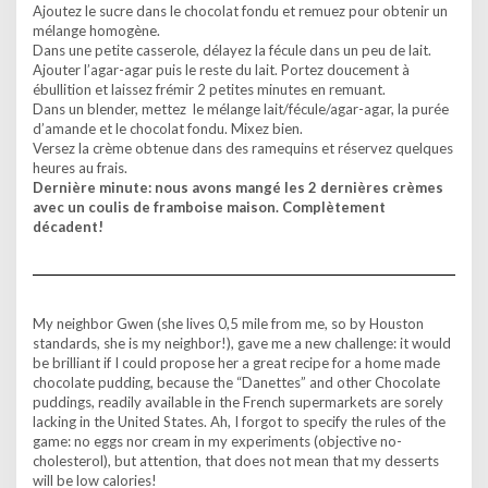
Ajoutez le sucre dans le chocolat fondu et remuez pour obtenir un
mélange homogène.
Dans une petite casserole, délayez la fécule dans un peu de lait.
Ajouter l’agar-agar puis le reste du lait. Portez doucement à
ébullition et laissez frémir 2 petites minutes en remuant.
Dans un blender, mettez le mélange lait/fécule/agar-agar, la purée
d’amande et le chocolat fondu. Mixez bien.
Versez la crème obtenue dans des ramequins et réservez quelques
heures au frais.
Dernière minute: nous avons mangé les 2 dernières crèmes
avec un coulis de framboise maison. Complètement
décadent!
My neighbor Gwen (she lives 0,5 mile from me, so by Houston
standards, she is my neighbor!), gave me a new challenge: it would
be brilliant if I could propose her a great recipe for a home made
chocolate pudding, because the “Danettes” and other Chocolate
puddings, readily available in the French supermarkets are sorely
lacking in the United States. Ah, I forgot to specify the rules of the
game: no eggs nor cream in my experiments (objective no-
cholesterol), but attention, that does not mean that my desserts
will be low calories!