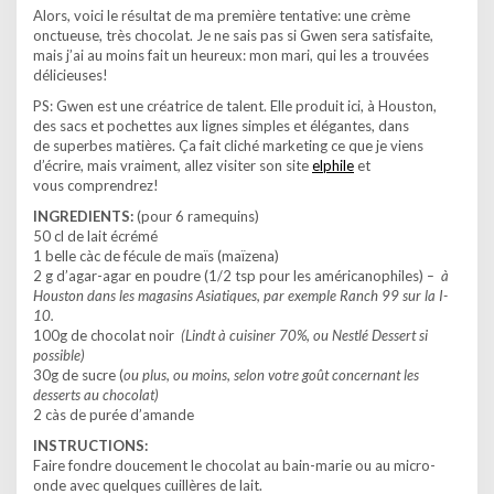
Alors, voici le résultat de ma première tentative: une crème
onctueuse, très chocolat. Je ne sais pas si Gwen sera satisfaite,
mais j’ai au moins fait un heureux: mon mari, qui les a trouvées
délicieuses!
PS: Gwen est une créatrice de talent. Elle produit ici, à Houston,
des sacs et pochettes aux lignes simples et élégantes, dans
de superbes matières. Ça fait cliché marketing ce que je viens
d’écrire, mais vraiment, allez visiter son site
elphile
et
vous comprendrez!
INGREDIENTS:
(pour 6 ramequins)
50 cl de lait écrémé
1 belle càc de fécule de maïs (maïzena)
2 g d’agar-agar en poudre (1/2 tsp pour les américanophiles)
– à
Houston dans les magasins Asiatiques, par exemple Ranch 99 sur la I-
10.
100g de chocolat noir
(Lindt à cuisiner 70%, ou Nestlé Dessert si
possible)
30g de sucre (
ou plus, ou moins, selon votre goût concernant les
desserts au chocolat)
2 càs de purée d’amande
INSTRUCTIONS:
Faire fondre doucement le chocolat au bain-marie ou au micro-
onde avec quelques cuillères de lait.